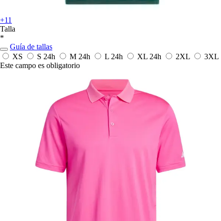
+11
Talla
*
Guía de tallas
XS
S
24h
M
24h
L
24h
XL
24h
2XL
3XL
Este campo es obligatorio