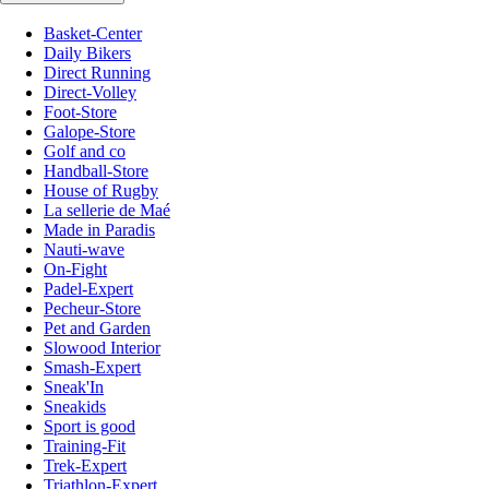
Basket-Center
Daily Bikers
Direct Running
Direct-Volley
Foot-Store
Galope-Store
Golf and co
Handball-Store
House of Rugby
La sellerie de Maé
Made in Paradis
Nauti-wave
On-Fight
Padel-Expert
Pecheur-Store
Pet and Garden
Slowood Interior
Smash-Expert
Sneak'In
Sneakids
Sport is good
Training-Fit
Trek-Expert
Triathlon-Expert