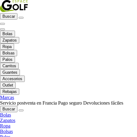
Buscar
Bolas
Zapatos
Ropa
Bolsas
Palos
Carritos
Guantes
Accesorios
Outlet
Rebajas
Marcas
Servicio postventa en Francia
Pago seguro
Devoluciones fáciles
Buscar
Bolas
Zapatos
Ropa
Bolsas
Palos