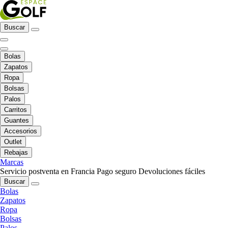
Buscar
Bolas
Zapatos
Ropa
Bolsas
Palos
Carritos
Guantes
Accesorios
Outlet
Rebajas
Marcas
Servicio postventa en Francia
Pago seguro
Devoluciones fáciles
Buscar
Bolas
Zapatos
Ropa
Bolsas
Palos