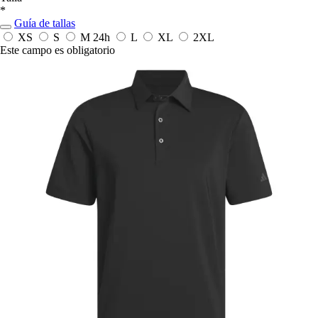
*
Guía de tallas
XS
S
M
24h
L
XL
2XL
Este campo es obligatorio