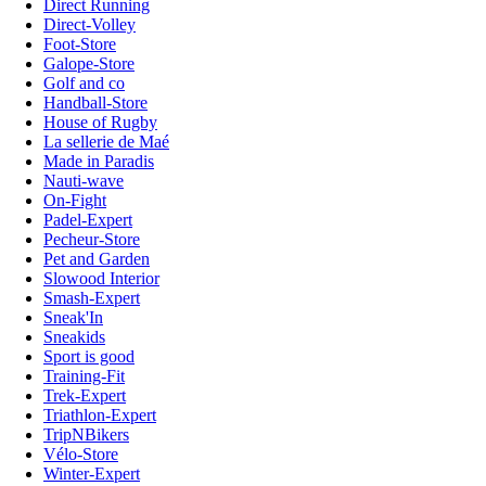
Direct Running
Direct-Volley
Foot-Store
Galope-Store
Golf and co
Handball-Store
House of Rugby
La sellerie de Maé
Made in Paradis
Nauti-wave
On-Fight
Padel-Expert
Pecheur-Store
Pet and Garden
Slowood Interior
Smash-Expert
Sneak'In
Sneakids
Sport is good
Training-Fit
Trek-Expert
Triathlon-Expert
TripNBikers
Vélo-Store
Winter-Expert