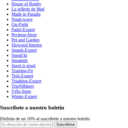
House of Rugby
La sellerie de Maé
Made in Paradis
Nauti-wave
On-Fight
Padel-Expert
Pecheur-Store
Pet and Garden
Slowood Interior
Smash-Expert
Sneak'In
Sneakids
Sport is good
Training-Fit
Trek-Expert
Triathlon-Expert
TripNBikers
Vélo-Store
Winter-Expert
Suscríbete a nuestro boletín
Disfruta de un 10% al suscribirte a nuestro boletín
Suscribirse