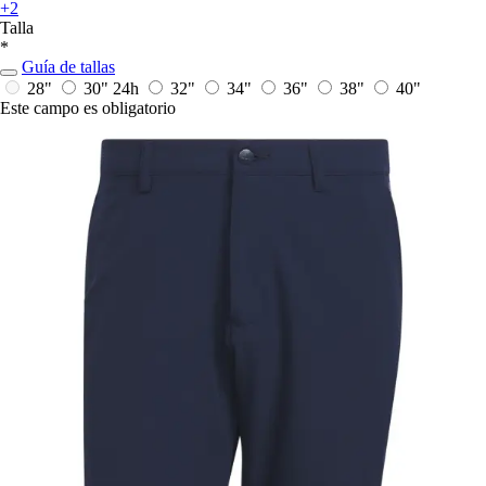
+2
Talla
*
Guía de tallas
28"
30"
24h
32"
34"
36"
38"
40"
Este campo es obligatorio