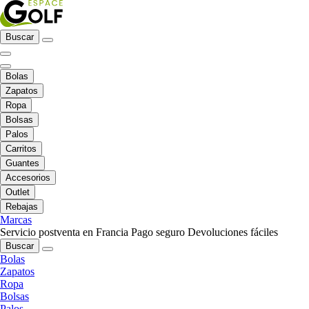
Buscar
Bolas
Zapatos
Ropa
Bolsas
Palos
Carritos
Guantes
Accesorios
Outlet
Rebajas
Marcas
Servicio postventa en Francia
Pago seguro
Devoluciones fáciles
Buscar
Bolas
Zapatos
Ropa
Bolsas
Palos