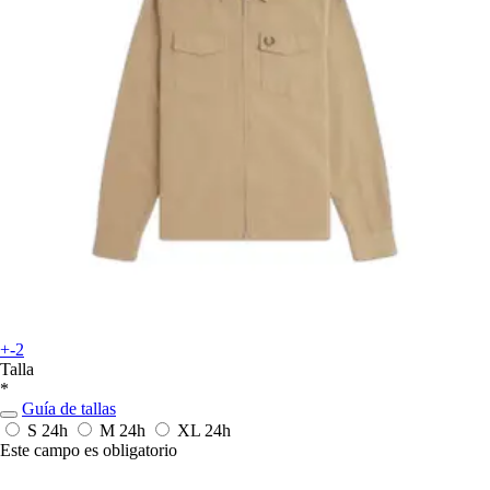
+-2
Talla
*
Guía de tallas
S
24h
M
24h
XL
24h
Este campo es obligatorio