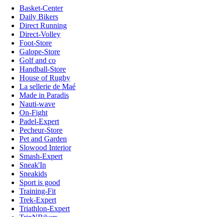
Basket-Center
Daily Bikers
Direct Running
Direct-Volley
Foot-Store
Galope-Store
Golf and co
Handball-Store
House of Rugby
La sellerie de Maé
Made in Paradis
Nauti-wave
On-Fight
Padel-Expert
Pecheur-Store
Pet and Garden
Slowood Interior
Smash-Expert
Sneak'In
Sneakids
Sport is good
Training-Fit
Trek-Expert
Triathlon-Expert