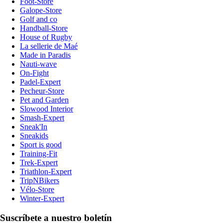
Foot-Store
Galope-Store
Golf and co
Handball-Store
House of Rugby
La sellerie de Maé
Made in Paradis
Nauti-wave
On-Fight
Padel-Expert
Pecheur-Store
Pet and Garden
Slowood Interior
Smash-Expert
Sneak'In
Sneakids
Sport is good
Training-Fit
Trek-Expert
Triathlon-Expert
TripNBikers
Vélo-Store
Winter-Expert
Suscríbete a nuestro boletín