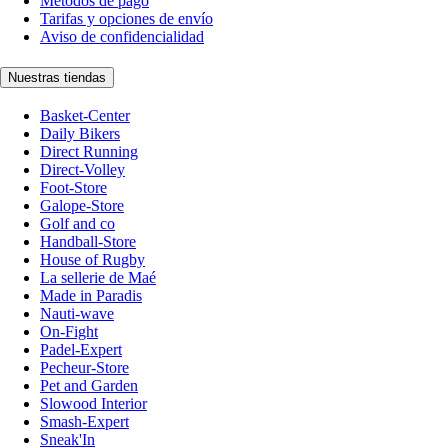
Métodos de pago
Tarifas y opciones de envío
Aviso de confidencialidad
Nuestras tiendas
Basket-Center
Daily Bikers
Direct Running
Direct-Volley
Foot-Store
Galope-Store
Golf and co
Handball-Store
House of Rugby
La sellerie de Maé
Made in Paradis
Nauti-wave
On-Fight
Padel-Expert
Pecheur-Store
Pet and Garden
Slowood Interior
Smash-Expert
Sneak'In