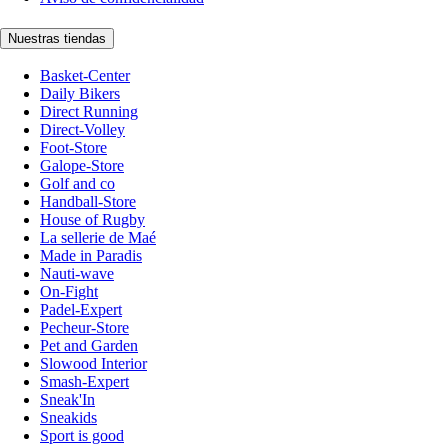
Nuestras tiendas
Basket-Center
Daily Bikers
Direct Running
Direct-Volley
Foot-Store
Galope-Store
Golf and co
Handball-Store
House of Rugby
La sellerie de Maé
Made in Paradis
Nauti-wave
On-Fight
Padel-Expert
Pecheur-Store
Pet and Garden
Slowood Interior
Smash-Expert
Sneak'In
Sneakids
Sport is good