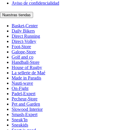
Aviso de confidencialidad
Nuestras tiendas
Basket-Center
Daily Bikers
Direct Running
Direct-Volley
Foot-Store
Galope-Store
Golf and co
Handball-Store
House of Rugby
La sellerie de Maé
Made in Paradis
Nauti-wave
On-Fight
Padel-Expert
Pecheur-Store
Pet and Garden
Slowood Interior
Smash-Expert
Sneak'In
Sneakids