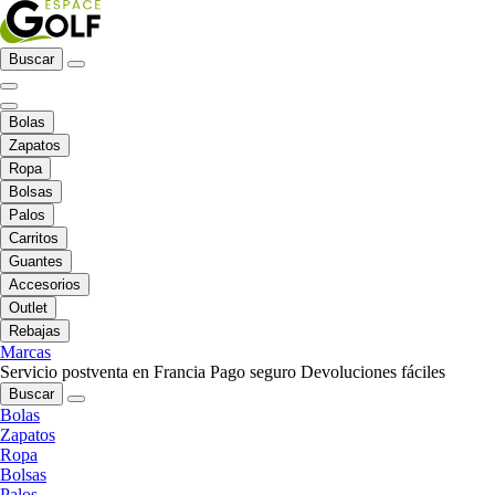
Buscar
Bolas
Zapatos
Ropa
Bolsas
Palos
Carritos
Guantes
Accesorios
Outlet
Rebajas
Marcas
Servicio postventa en Francia
Pago seguro
Devoluciones fáciles
Buscar
Bolas
Zapatos
Ropa
Bolsas
Palos