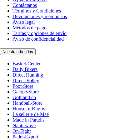
Contáctanos
Términos y Condiciones
Devoluciones y reembolsos
Aviso legal
Métodos de pago
Tarifas y opciones de envío
Aviso de confidencialidad
Nuestras tiendas
Basket-Center
Daily Bikers
Direct Running
Direct-Volley
Foot-Store
Galope-Store
Golf and co
Handball-Store
House of Rugby
La sellerie de Maé
Made in Paradis
Nauti-wave
On-Fight
Padel-Expert