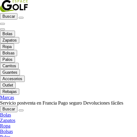
Buscar
Bolas
Zapatos
Ropa
Bolsas
Palos
Carritos
Guantes
Accesorios
Outlet
Rebajas
Marcas
Servicio postventa en Francia
Pago seguro
Devoluciones fáciles
Buscar
Bolas
Zapatos
Ropa
Bolsas
Palos