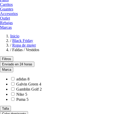
Carritos
Guantes
Accesorios
Outlet
Rebajas
Marcas
Inicio
/
Black Friday
/
Ropa de mujer
/
Faldas / Vestidos
Filtros
Enviado en 24 horas
Marca
adidas
8
Galvin Green
4
Gamblin Golf
2
Nike
5
Puma
5
Talla
Color dominante