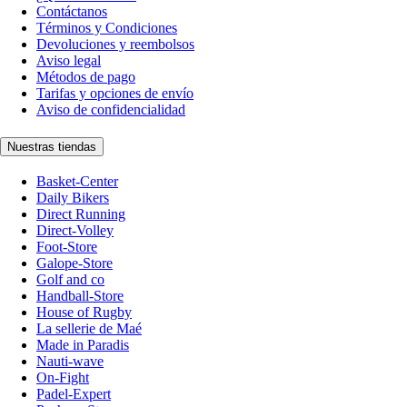
Contáctanos
Términos y Condiciones
Devoluciones y reembolsos
Aviso legal
Métodos de pago
Tarifas y opciones de envío
Aviso de confidencialidad
Nuestras tiendas
Basket-Center
Daily Bikers
Direct Running
Direct-Volley
Foot-Store
Galope-Store
Golf and co
Handball-Store
House of Rugby
La sellerie de Maé
Made in Paradis
Nauti-wave
On-Fight
Padel-Expert