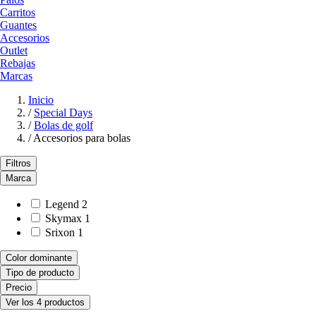
Carritos
Guantes
Accesorios
Outlet
Rebajas
Marcas
Inicio
/
Special Days
/
Bolas de golf
/
Accesorios para bolas
Filtros
Marca
Legend
2
Skymax
1
Srixon
1
Color dominante
Tipo de producto
Precio
Ver los 4 productos