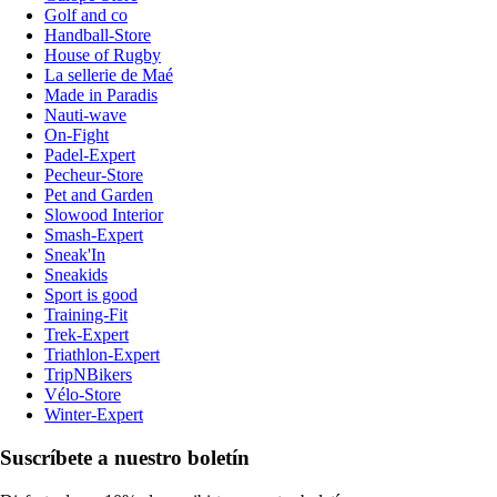
Golf and co
Handball-Store
House of Rugby
La sellerie de Maé
Made in Paradis
Nauti-wave
On-Fight
Padel-Expert
Pecheur-Store
Pet and Garden
Slowood Interior
Smash-Expert
Sneak'In
Sneakids
Sport is good
Training-Fit
Trek-Expert
Triathlon-Expert
TripNBikers
Vélo-Store
Winter-Expert
Suscríbete a nuestro boletín