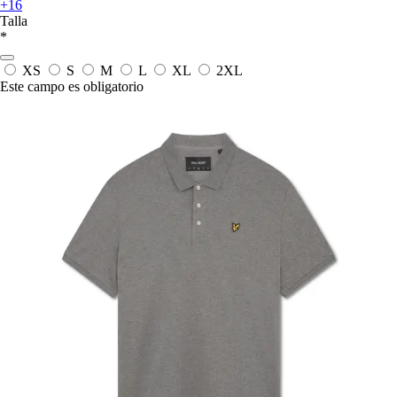
+16
Talla
*
XS
S
M
L
XL
2XL
Este campo es obligatorio