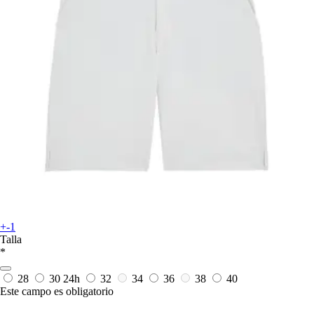
+-1
Talla
*
28
30
24h
32
34
36
38
40
Este campo es obligatorio