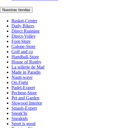
Nuestras tiendas
Basket-Center
Daily Bikers
Direct Running
Direct-Volley
Foot-Store
Galope-Store
Golf and co
Handball-Store
House of Rugby
La sellerie de Maé
Made in Paradis
Nauti-wave
On-Fight
Padel-Expert
Pecheur-Store
Pet and Garden
Slowood Interior
Smash-Expert
Sneak'In
Sneakids
Sport is good