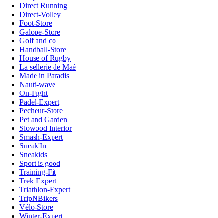
Direct Running
Direct-Volley
Foot-Store
Galope-Store
Golf and co
Handball-Store
House of Rugby
La sellerie de Maé
Made in Paradis
Nauti-wave
On-Fight
Padel-Expert
Pecheur-Store
Pet and Garden
Slowood Interior
Smash-Expert
Sneak'In
Sneakids
Sport is good
Training-Fit
Trek-Expert
Triathlon-Expert
TripNBikers
Vélo-Store
Winter-Expert