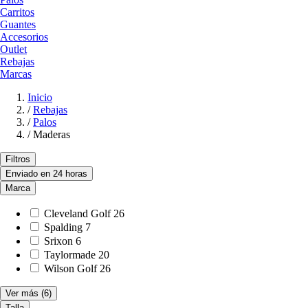
Carritos
Guantes
Accesorios
Outlet
Rebajas
Marcas
Inicio
/
Rebajas
/
Palos
/
Maderas
Filtros
Enviado en 24 horas
Marca
Cleveland Golf
26
Spalding
7
Srixon
6
Taylormade
20
Wilson Golf
26
Ver más
(6)
Talla