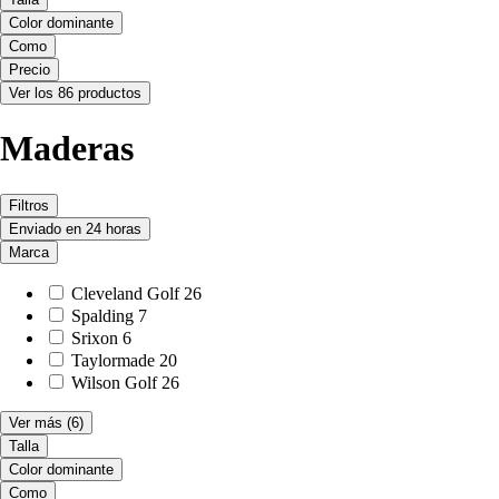
Color dominante
Como
Precio
Ver los 86 productos
Maderas
Filtros
Enviado en 24 horas
Marca
Cleveland Golf
26
Spalding
7
Srixon
6
Taylormade
20
Wilson Golf
26
Ver más
(6)
Talla
Color dominante
Como