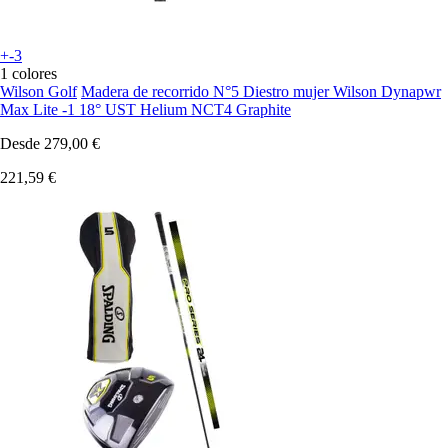
+-3
1 colores
Wilson Golf
Madera de recorrido N°5 Diestro mujer Wilson Dynapwr
Max Lite -1 18° UST Helium NCT4 Graphite
Desde
279,00 €
221,59 €