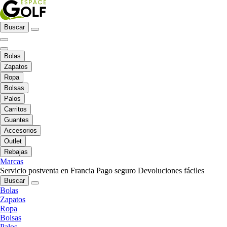
Buscar
Bolas
Zapatos
Ropa
Bolsas
Palos
Carritos
Guantes
Accesorios
Outlet
Rebajas
Marcas
Servicio postventa en Francia
Pago seguro
Devoluciones fáciles
Buscar
Bolas
Zapatos
Ropa
Bolsas
Palos