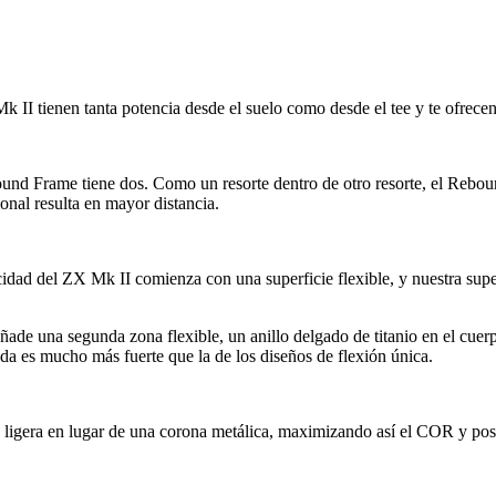
Mk II tienen tanta potencia desde el suelo como desde el tee y te ofrece
ound Frame tiene dos. Como un resorte dentro de otro resorte, el Rebo
ional resulta en mayor distancia.
dad del ZX Mk II comienza con una superficie flexible, y nuestra super
ñade una segunda zona flexible, un anillo delgado de titanio en el cue
da es mucho más fuerte que la de los diseños de flexión única.
 ligera en lugar de una corona metálica, maximizando así el COR y posi