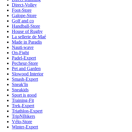
Direct-Volley
Foot-Store
Galope-Store
Golf and co
Handball-Store
House of Rugby
La sellerie de Maé
Made in Paradis
Nauti-wave
On-Fight
Padel-Expert
Pecheur-Store
Pet and Garden
Slowood Interior
Smash-Expert
Sneak'In
Sneakids
Sport is good
Training-Fit
Trek-Expert
Triathlon-Expert
TripNBikers
Vélo-Store
Winter-Expert