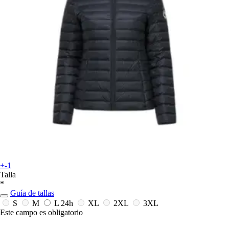
+-1
Talla
*
Guía de tallas
S
M
L
24h
XL
2XL
3XL
Este campo es obligatorio