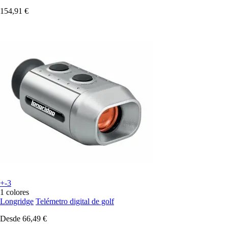
154,91 €
+-3
1 colores
Longridge
Telémetro digital de golf
Desde
66,49 €