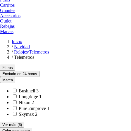
Carritos
Guantes
Accesorios
Outlet
Rebajas
Marcas
Inicio
/
Navidad
/
Relojes/Telemetros
/
Telemetros
Filtros
Enviado en 24 horas
Marca
Bushnell
3
Longridge
1
Nikon
2
Pure 2improve
1
Skymax
2
Ver más
(6)
Color dominante