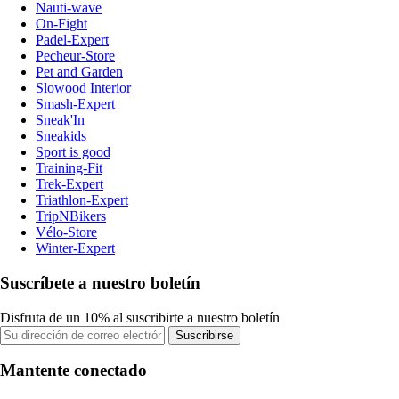
Nauti-wave
On-Fight
Padel-Expert
Pecheur-Store
Pet and Garden
Slowood Interior
Smash-Expert
Sneak'In
Sneakids
Sport is good
Training-Fit
Trek-Expert
Triathlon-Expert
TripNBikers
Vélo-Store
Winter-Expert
Suscríbete a nuestro boletín
Disfruta de un 10% al suscribirte a nuestro boletín
Suscribirse
Mantente conectado