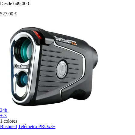
Desde
649,00 €
527,00 €
24h
+-3
1 colores
Bushnell
Telémetro PROx3+