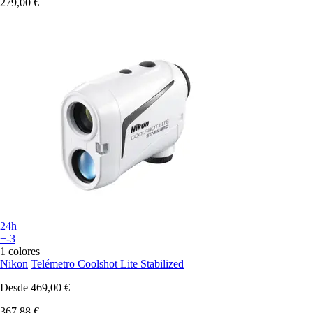
279,00 €
24h
+-3
1 colores
Nikon
Telémetro Coolshot Lite Stabilized
Desde
469,00 €
367,88 €