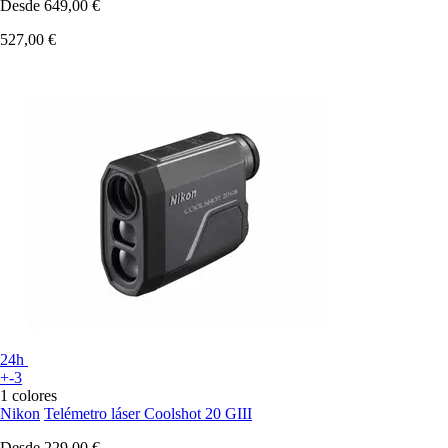
Desde
649,00 €
527,00 €
24h
+-3
1 colores
Nikon
Telémetro láser Coolshot 20 GIII
Desde
229,00 €