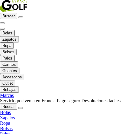
Buscar
Bolas
Zapatos
Ropa
Bolsas
Palos
Carritos
Guantes
Accesorios
Outlet
Rebajas
Marcas
Servicio postventa en Francia
Pago seguro
Devoluciones fáciles
Buscar
Bolas
Zapatos
Ropa
Bolsas
Palos