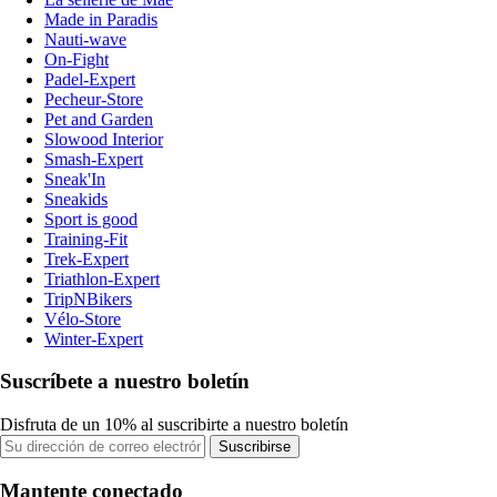
Made in Paradis
Nauti-wave
On-Fight
Padel-Expert
Pecheur-Store
Pet and Garden
Slowood Interior
Smash-Expert
Sneak'In
Sneakids
Sport is good
Training-Fit
Trek-Expert
Triathlon-Expert
TripNBikers
Vélo-Store
Winter-Expert
Suscríbete a nuestro boletín
Disfruta de un 10% al suscribirte a nuestro boletín
Suscribirse
Mantente conectado