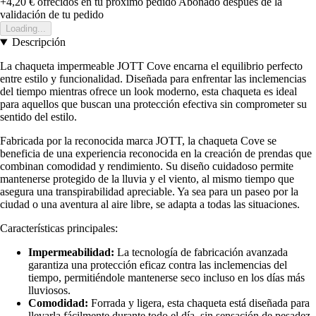
+4,20 €
ofrecidos en tu próximo pedido
Abonado después de la
validación de tu pedido
Loading...
Descripción
La chaqueta impermeable JOTT Cove encarna el equilibrio perfecto
entre estilo y funcionalidad. Diseñada para enfrentar las inclemencias
del tiempo mientras ofrece un look moderno, esta chaqueta es ideal
para aquellos que buscan una protección efectiva sin comprometer su
sentido del estilo.
Fabricada por la reconocida marca JOTT, la chaqueta Cove se
beneficia de una experiencia reconocida en la creación de prendas que
combinan comodidad y rendimiento. Su diseño cuidadoso permite
mantenerse protegido de la lluvia y el viento, al mismo tiempo que
asegura una transpirabilidad apreciable. Ya sea para un paseo por la
ciudad o una aventura al aire libre, se adapta a todas las situaciones.
Características principales:
Impermeabilidad:
La tecnología de fabricación avanzada
garantiza una protección eficaz contra las inclemencias del
tiempo, permitiéndole mantenerse seco incluso en los días más
lluviosos.
Comodidad:
Forrada y ligera, esta chaqueta está diseñada para
llevarla fácilmente durante todo el día, sin sensación de pesadez.