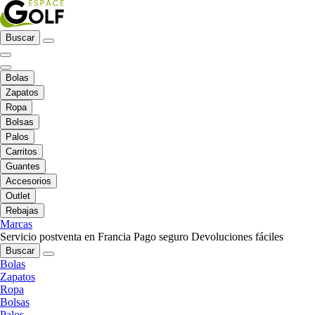
Buscar
Bolas
Zapatos
Ropa
Bolsas
Palos
Carritos
Guantes
Accesorios
Outlet
Rebajas
Marcas
Servicio postventa en Francia
Pago seguro
Devoluciones fáciles
Buscar
Bolas
Zapatos
Ropa
Bolsas
Palos