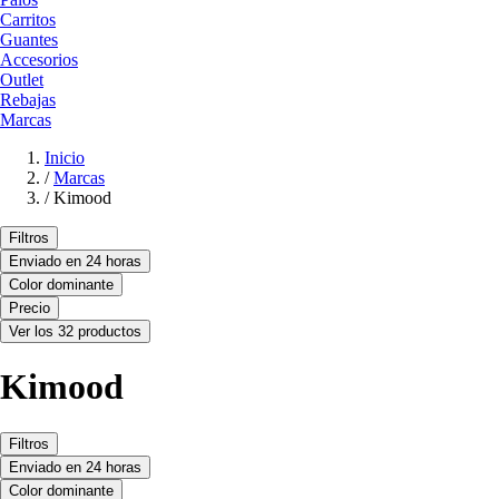
Carritos
Guantes
Accesorios
Outlet
Rebajas
Marcas
Inicio
/
Marcas
/
Kimood
Filtros
Enviado en 24 horas
Color dominante
Precio
Ver los 32 productos
Kimood
Filtros
Enviado en 24 horas
Color dominante