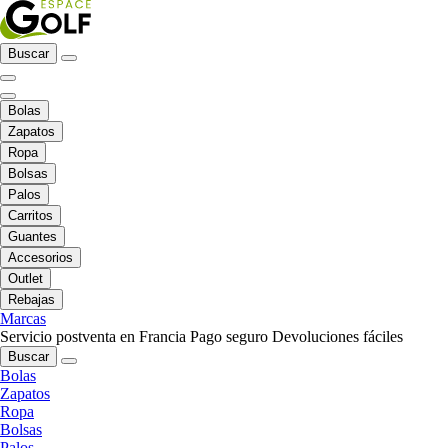
Buscar
Bolas
Zapatos
Ropa
Bolsas
Palos
Carritos
Guantes
Accesorios
Outlet
Rebajas
Marcas
Servicio postventa en Francia
Pago seguro
Devoluciones fáciles
Buscar
Bolas
Zapatos
Ropa
Bolsas
Palos