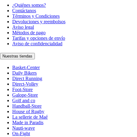
¿Quiénes somos?
Contáctanos
Términos y Condiciones
Devoluciones y reembolsos
Aviso legal
Métodos de pago
Tarifas y opciones de envío
Aviso de confidencialidad
Nuestras tiendas
Basket-Center
Daily Bikers
Direct Running
Direct-Volley
Foot-Store
Galope-Store
Golf and co
Handball-Store
House of Rugby
La sellerie de Maé
Made in Paradis
Nauti-wave
On-Fight