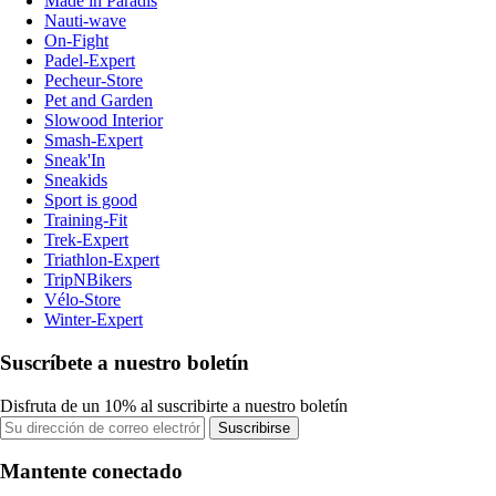
Made in Paradis
Nauti-wave
On-Fight
Padel-Expert
Pecheur-Store
Pet and Garden
Slowood Interior
Smash-Expert
Sneak'In
Sneakids
Sport is good
Training-Fit
Trek-Expert
Triathlon-Expert
TripNBikers
Vélo-Store
Winter-Expert
Suscríbete a nuestro boletín
Disfruta de un 10% al suscribirte a nuestro boletín
Suscribirse
Mantente conectado