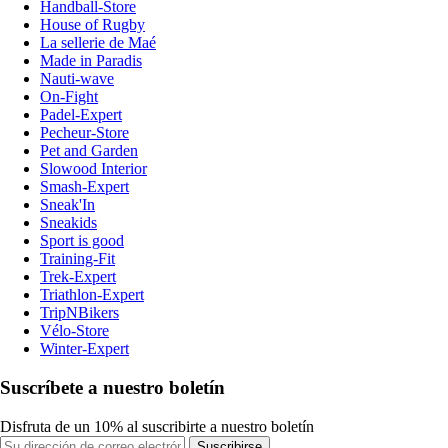
Handball-Store
House of Rugby
La sellerie de Maé
Made in Paradis
Nauti-wave
On-Fight
Padel-Expert
Pecheur-Store
Pet and Garden
Slowood Interior
Smash-Expert
Sneak'In
Sneakids
Sport is good
Training-Fit
Trek-Expert
Triathlon-Expert
TripNBikers
Vélo-Store
Winter-Expert
Suscríbete a nuestro boletín
Disfruta de un 10% al suscribirte a nuestro boletín
Suscribirse