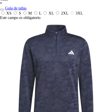
*
Guía de tallas
XS
S
M
L
XL
2XL
3XL
Este campo es obligatorio