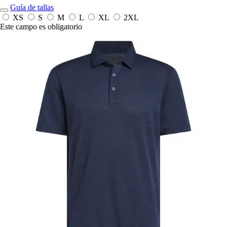
Guía de tallas
XS
S
M
L
XL
2XL
Este campo es obligatorio