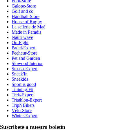
Foot-Store
Galope-Store
Golf and co
Handball-Store
House of Rugby
La sellerie de Maé
Made in Paradis
Nauti-wave
On-Fight
Padel-Expert
Pecheur-Store
Pet and Garden
Slowood Interior
Smash-Expert
Sneak'In
Sneakids
Sport is good
Training-Fit
Trek-Expert
Triathlon-Expert
TripNBikers
Vélo-Store
Winter-Expert
Suscríbete a nuestro boletín