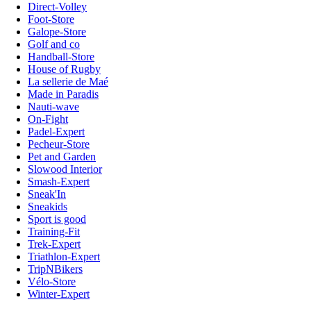
Direct-Volley
Foot-Store
Galope-Store
Golf and co
Handball-Store
House of Rugby
La sellerie de Maé
Made in Paradis
Nauti-wave
On-Fight
Padel-Expert
Pecheur-Store
Pet and Garden
Slowood Interior
Smash-Expert
Sneak'In
Sneakids
Sport is good
Training-Fit
Trek-Expert
Triathlon-Expert
TripNBikers
Vélo-Store
Winter-Expert