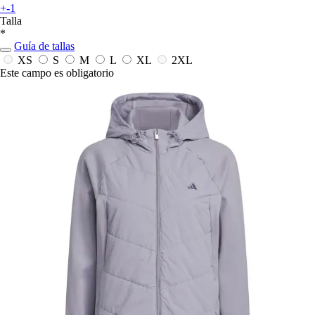
+-1
Talla
*
Guía de tallas
XS
S
M
L
XL
2XL
Este campo es obligatorio