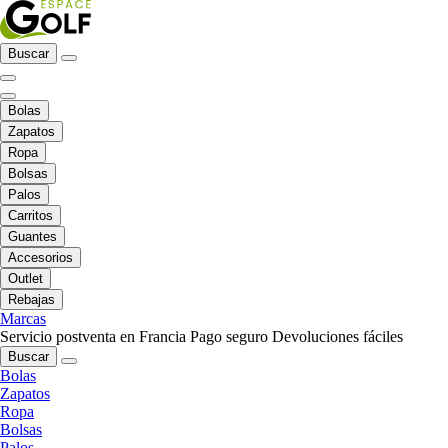
Buscar
Bolas
Zapatos
Ropa
Bolsas
Palos
Carritos
Guantes
Accesorios
Outlet
Rebajas
Marcas
Servicio postventa en Francia
Pago seguro
Devoluciones fáciles
Buscar
Bolas
Zapatos
Ropa
Bolsas
Palos