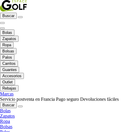
Buscar
Bolas
Zapatos
Ropa
Bolsas
Palos
Carritos
Guantes
Accesorios
Outlet
Rebajas
Marcas
Servicio postventa en Francia
Pago seguro
Devoluciones fáciles
Buscar
Bolas
Zapatos
Ropa
Bolsas
Palos