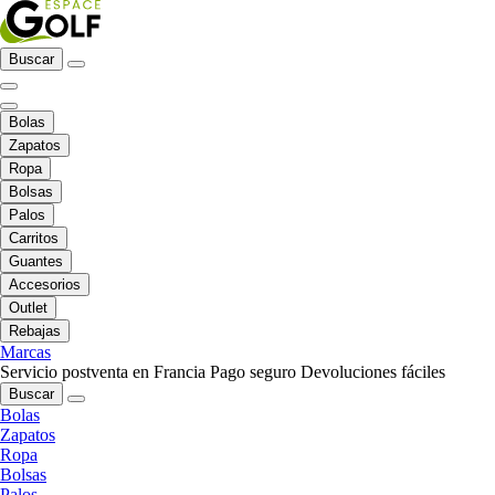
Buscar
Bolas
Zapatos
Ropa
Bolsas
Palos
Carritos
Guantes
Accesorios
Outlet
Rebajas
Marcas
Servicio postventa en Francia
Pago seguro
Devoluciones fáciles
Buscar
Bolas
Zapatos
Ropa
Bolsas
Palos