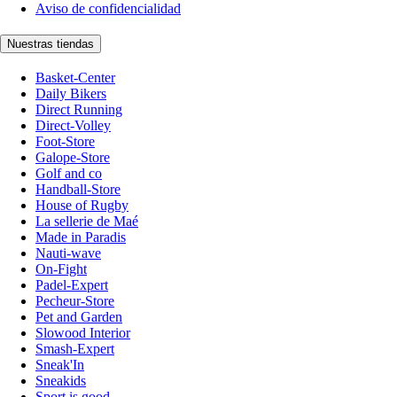
Aviso de confidencialidad
Nuestras tiendas
Basket-Center
Daily Bikers
Direct Running
Direct-Volley
Foot-Store
Galope-Store
Golf and co
Handball-Store
House of Rugby
La sellerie de Maé
Made in Paradis
Nauti-wave
On-Fight
Padel-Expert
Pecheur-Store
Pet and Garden
Slowood Interior
Smash-Expert
Sneak'In
Sneakids
Sport is good