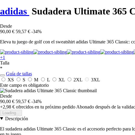
adidas
Sudadera Ultimate 365 C
Desde
90,00 €
59,57 €
-34%
Eleva tu juego de golf con el sweatshirt adidas Ultimate 365 Classic: 
+1
Talla
*
Guía de tallas
XS
S
M
L
XL
2XL
3XL
Este campo es obligatorio
Desde
90,00 €
59,57 €
-34%
+2,98 €
ofrecidos en tu próximo pedido
Abonado después de la validac
Loading...
Descripción
El sudadera adidas Ultimate 365 Classic es el accesorio perfecto para
en tu juego.