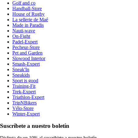
Golf and co
Handball-Store
House of Rugby
La sellerie de Maé
Made in Paradis
Nauti-wave
On-Fight
Padel-Expert
Pecheur-Store
Pet and Garden
Slowood Interior
Smash-Expert
Sneak'In
Sneakids
Sport is good
Training-Fit
Trek-Expert
Triathlon-Expert
TripNBikers
Vélo-Store
Winter-Expert
Suscríbete a nuestro boletín
Disfruta de un 10% al suscribirte a nuestro boletín