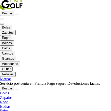
Buscar
Bolas
Zapatos
Ropa
Bolsas
Palos
Carritos
Guantes
Accesorios
Outlet
Rebajas
Marcas
Servicio postventa en Francia
Pago seguro
Devoluciones fáciles
Buscar
Bolas
Zapatos
Ropa
Bolsas
Palos