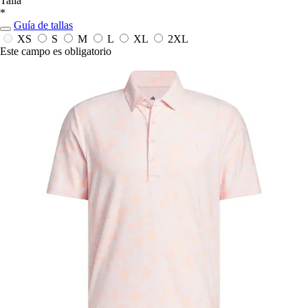
Talla
*
Guía de tallas
XS
S
M
L
XL
2XL
Este campo es obligatorio