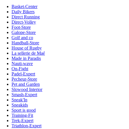
Basket-Center
Daily Bikers
Direct Running
Direct-Volley
Foot-Store
Galope-Store
Golf and co
Handball-Store
House of Rugby
La sellerie de Maé
Made in Paradis
Nauti-wave
On-Fight
Padel-Expert
Pecheur-Store
Pet and Garden
Slowood Interior
Smash-Expert
Sneak'In
Sneakids
Sport is good
Training-Fit
Trek-Expert
Triathlon-Expert