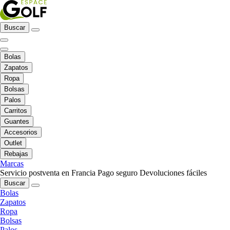
Buscar
Bolas
Zapatos
Ropa
Bolsas
Palos
Carritos
Guantes
Accesorios
Outlet
Rebajas
Marcas
Servicio postventa en Francia
Pago seguro
Devoluciones fáciles
Buscar
Bolas
Zapatos
Ropa
Bolsas
Palos