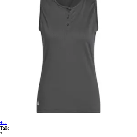
+-2
Talla
*