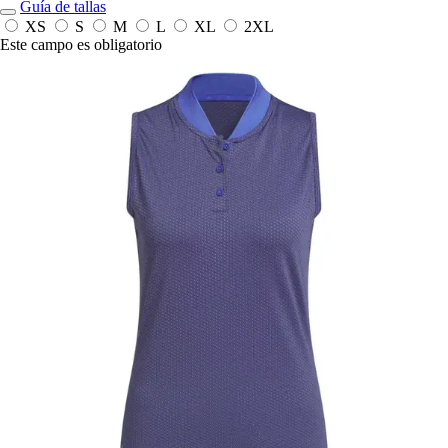
Guía de tallas
XS
S
M
L
XL
2XL
Este campo es obligatorio