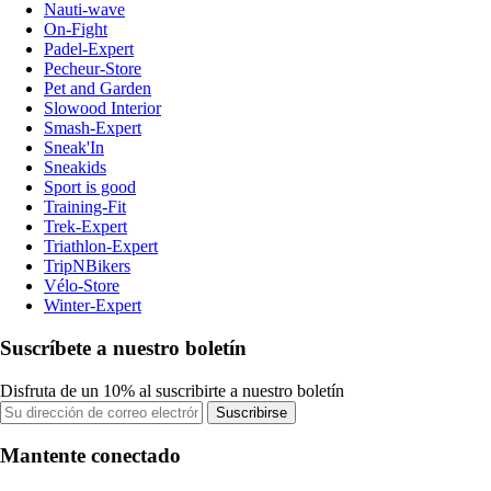
Nauti-wave
On-Fight
Padel-Expert
Pecheur-Store
Pet and Garden
Slowood Interior
Smash-Expert
Sneak'In
Sneakids
Sport is good
Training-Fit
Trek-Expert
Triathlon-Expert
TripNBikers
Vélo-Store
Winter-Expert
Suscríbete a nuestro boletín
Disfruta de un 10% al suscribirte a nuestro boletín
Suscribirse
Mantente conectado