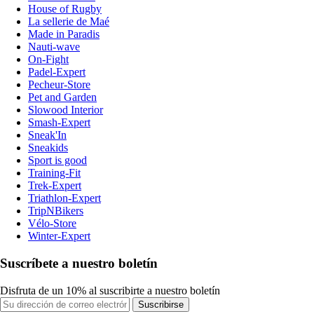
House of Rugby
La sellerie de Maé
Made in Paradis
Nauti-wave
On-Fight
Padel-Expert
Pecheur-Store
Pet and Garden
Slowood Interior
Smash-Expert
Sneak'In
Sneakids
Sport is good
Training-Fit
Trek-Expert
Triathlon-Expert
TripNBikers
Vélo-Store
Winter-Expert
Suscríbete a nuestro boletín
Disfruta de un 10% al suscribirte a nuestro boletín
Suscribirse