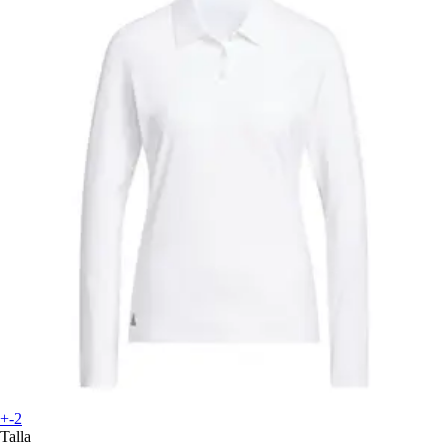
+-2
Talla