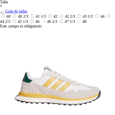
Talla
*
Guía de tallas
40
40 2/3
41 1/3
42
42 2/3
43 1/3
44
44 2/3
45 1/3
46
46 2/3
47 1/3
48
Este campo es obligatorio