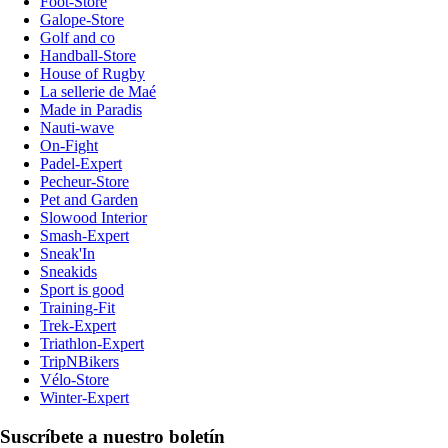
Foot-Store
Galope-Store
Golf and co
Handball-Store
House of Rugby
La sellerie de Maé
Made in Paradis
Nauti-wave
On-Fight
Padel-Expert
Pecheur-Store
Pet and Garden
Slowood Interior
Smash-Expert
Sneak'In
Sneakids
Sport is good
Training-Fit
Trek-Expert
Triathlon-Expert
TripNBikers
Vélo-Store
Winter-Expert
Suscríbete a nuestro boletín