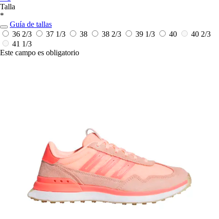
Talla
*
Guía de tallas
36 2/3
37 1/3
38
38 2/3
39 1/3
40
40 2/3
41 1/3
Este campo es obligatorio