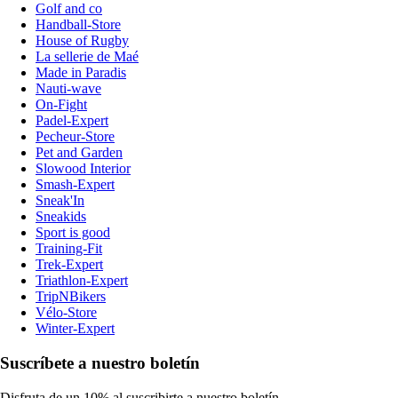
Golf and co
Handball-Store
House of Rugby
La sellerie de Maé
Made in Paradis
Nauti-wave
On-Fight
Padel-Expert
Pecheur-Store
Pet and Garden
Slowood Interior
Smash-Expert
Sneak'In
Sneakids
Sport is good
Training-Fit
Trek-Expert
Triathlon-Expert
TripNBikers
Vélo-Store
Winter-Expert
Suscríbete a nuestro boletín
Disfruta de un 10% al suscribirte a nuestro boletín