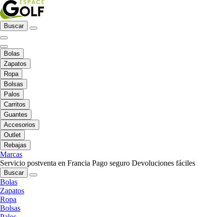
Buscar
Bolas
Zapatos
Ropa
Bolsas
Palos
Carritos
Guantes
Accesorios
Outlet
Rebajas
Marcas
Servicio postventa en Francia
Pago seguro
Devoluciones fáciles
Buscar
Bolas
Zapatos
Ropa
Bolsas
Palos