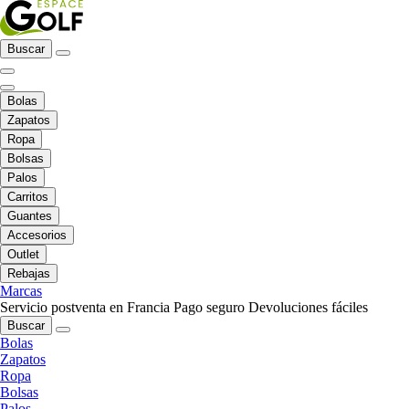
Buscar
Bolas
Zapatos
Ropa
Bolsas
Palos
Carritos
Guantes
Accesorios
Outlet
Rebajas
Marcas
Servicio postventa en Francia
Pago seguro
Devoluciones fáciles
Buscar
Bolas
Zapatos
Ropa
Bolsas
Palos