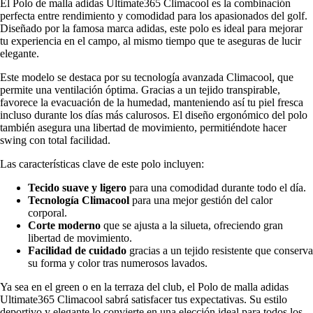
El Polo de malla adidas Ultimate365 Climacool es la combinación
perfecta entre rendimiento y comodidad para los apasionados del golf.
Diseñado por la famosa marca adidas, este polo es ideal para mejorar
tu experiencia en el campo, al mismo tiempo que te aseguras de lucir
elegante.
Este modelo se destaca por su tecnología avanzada Climacool, que
permite una ventilación óptima. Gracias a un tejido transpirable,
favorece la evacuación de la humedad, manteniendo así tu piel fresca
incluso durante los días más calurosos. El diseño ergonómico del polo
también asegura una libertad de movimiento, permitiéndote hacer
swing con total facilidad.
Las características clave de este polo incluyen:
Tecido suave y ligero
para una comodidad durante todo el día.
Tecnología Climacool
para una mejor gestión del calor
corporal.
Corte moderno
que se ajusta a la silueta, ofreciendo gran
libertad de movimiento.
Facilidad de cuidado
gracias a un tejido resistente que conserva
su forma y color tras numerosos lavados.
Ya sea en el green o en la terraza del club, el Polo de malla adidas
Ultimate365 Climacool sabrá satisfacer tus expectativas. Su estilo
deportivo y elegante lo convierte en una elección ideal para todos los