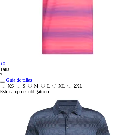
+0
Talla
*
Guía de tallas
XS
S
M
L
XL
2XL
Este campo es obligatorio