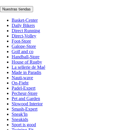
Nuestras tiendas
Basket-Center
Daily Bikers
Direct Running
Direct-Volley
Foot-Store
Galope-Store
Golf and co
Handball-Store
House of Rugby
La sellerie de Maé
Made in Paradis
Nauti-wave
On-Fight
Padel-Expert
Pecheur-Store
Pet and Garden
Slowood Interior
Smash-Expert
Sneak'In
Sneakids
Sport is good
Training-Fit