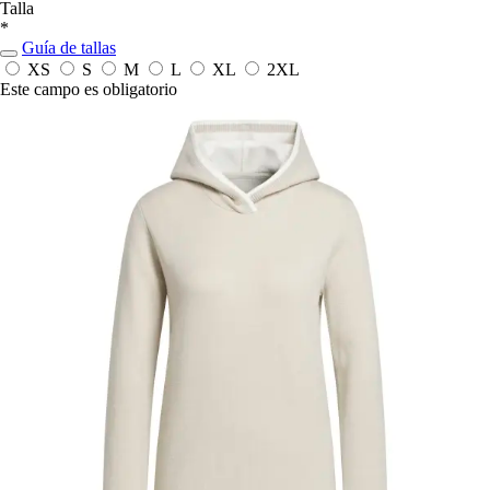
Talla
*
Guía de tallas
XS
S
M
L
XL
2XL
Este campo es obligatorio