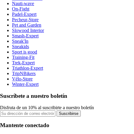
Nauti-wave
On-Fight
Padel-Expert
Pecheur-Store
Pet and Garden
Slowood Interior
Smash-Expert
Sneak'In
Sneakids
Sport is good
Training-Fit
Trek-Expert
Triathlon-Expert
TripNBikers
Vélo-Store
Winter-Expert
Suscríbete a nuestro boletín
Disfruta de un 10% al suscribirte a nuestro boletín
Suscribirse
Mantente conectado