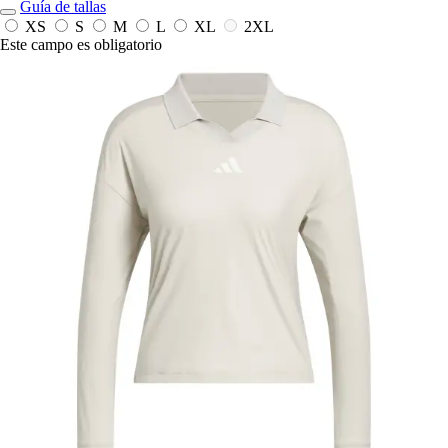
Guía de tallas
XS
S
M
L
XL
2XL
Este campo es obligatorio