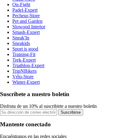
On-Fight
Padel-Expert
Pecheur-Store
Pet and Garden
Slowood Interior
Smash-Expert
Sneak'In
Sneakids
Sport is good
Training-Fit
Trek-Expert
Triathlon-Expert
TripNBikers
Vélo-Store
Winter-Expert
Suscríbete a nuestro boletín
Disfruta de un 10% al suscribirte a nuestro boletín
Suscribirse
Mantente conectado
Encuéntranos en las redes sociales