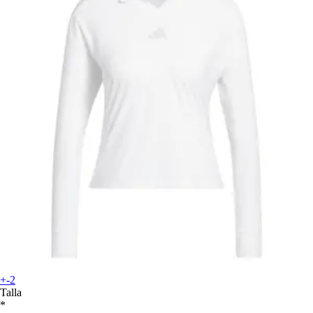
+-2
Talla
*