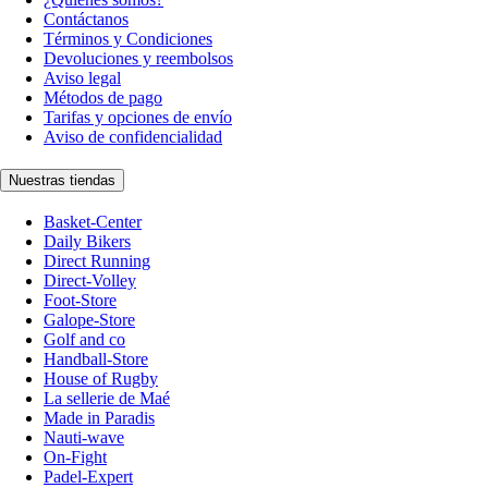
Contáctanos
Términos y Condiciones
Devoluciones y reembolsos
Aviso legal
Métodos de pago
Tarifas y opciones de envío
Aviso de confidencialidad
Nuestras tiendas
Basket-Center
Daily Bikers
Direct Running
Direct-Volley
Foot-Store
Galope-Store
Golf and co
Handball-Store
House of Rugby
La sellerie de Maé
Made in Paradis
Nauti-wave
On-Fight
Padel-Expert