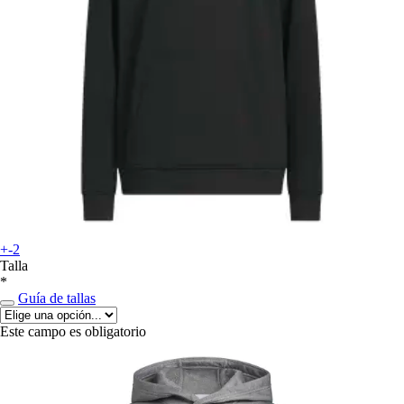
+-2
Talla
*
Guía de tallas
Este campo es obligatorio