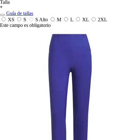
Talla
*
Guía de tallas
XS
S
S Alto
M
L
XL
2XL
Este campo es obligatorio