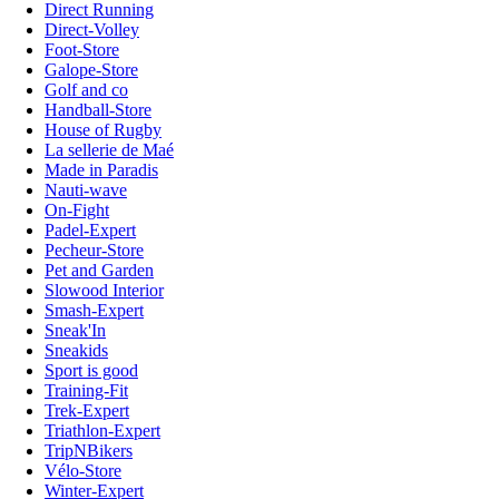
Direct Running
Direct-Volley
Foot-Store
Galope-Store
Golf and co
Handball-Store
House of Rugby
La sellerie de Maé
Made in Paradis
Nauti-wave
On-Fight
Padel-Expert
Pecheur-Store
Pet and Garden
Slowood Interior
Smash-Expert
Sneak'In
Sneakids
Sport is good
Training-Fit
Trek-Expert
Triathlon-Expert
TripNBikers
Vélo-Store
Winter-Expert