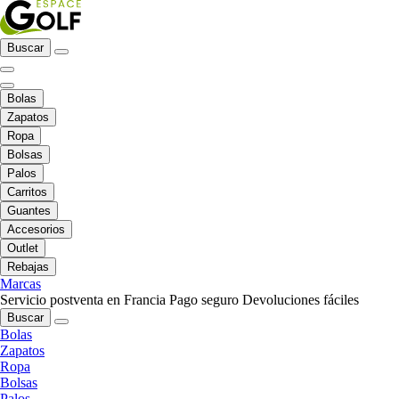
Buscar
Bolas
Zapatos
Ropa
Bolsas
Palos
Carritos
Guantes
Accesorios
Outlet
Rebajas
Marcas
Servicio postventa en Francia
Pago seguro
Devoluciones fáciles
Buscar
Bolas
Zapatos
Ropa
Bolsas
Palos