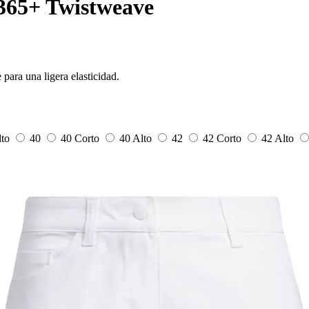
365+ Twistweave
para una ligera elasticidad.
lto
40
40 Corto
40 Alto
42
42 Corto
42 Alto