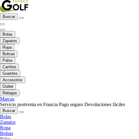
Buscar
Bolas
Zapatos
Ropa
Bolsas
Palos
Carritos
Guantes
Accesorios
Outlet
Rebajas
Marcas
Servicio postventa en Francia
Pago seguro
Devoluciones fáciles
Buscar
Bolas
Zapatos
Ropa
Bolsas
Palos